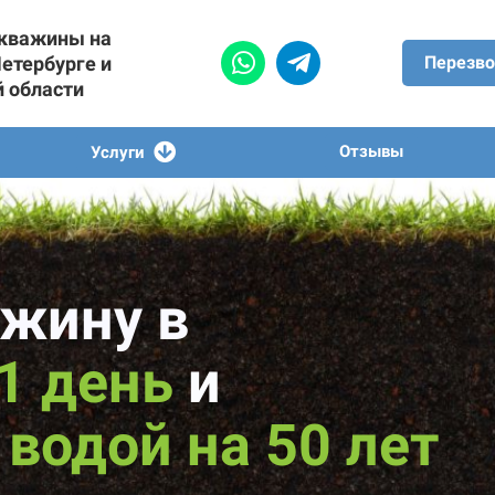
скважины на
Петербурге и
Перезво
й области
Отзывы
Услуги
жину в
 1 день
и
водой на 50 лет