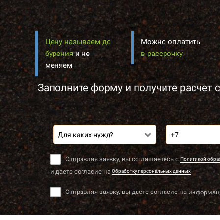
Цену называем до
Можно оплатить
бурения
и не
в рассрочку
меняем
Заполните форму и получите расчет с
Для каких нужд?
Отправляя заявку, вы соглашаетесь с
Политикой обра
и даете согласие на
Обработку персональных данных
Отправляя заявку, вы даете согласие на
информац