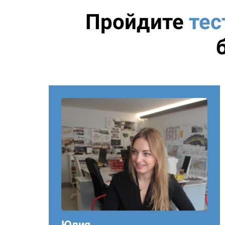
Пройдите
тес
Юлия