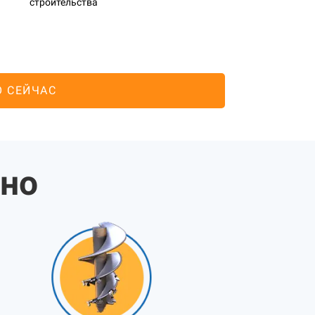
строительства
О СЕЙЧАС
жно