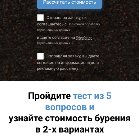
Рассчитать стоимость
Отправляя заявку, вы
соглашаетесь с
Политикой обработки
персональных данных
и даете согласие на
Обработку
персональных данных
Отправляя заявку, вы даете
согласие на
информационную и
рекламную рассылку
Пройдите
тест из 5
вопросов и
узнайте
стоимость бурения
в 2-х вариантах