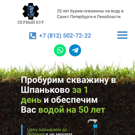
20 лет бурим скважины на воду в
Санкт-Петербурге и Ленобласти
ПЕРВЫЙ БУР
+7 (812) 502-72-22
Пробурим скважину в
Шпаньково
за 1
день
и
обеспечим
Вас
водой на 50 лет
Цену называем до
бурения
и не меняем