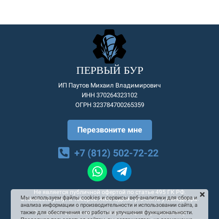
ПЕРВЫЙ БУР
ИП Паутов Михаил Владимирович
ИНН 370264323102
ОГРН 323784700265359
Перезвоните мне
+7 (812) 502-72-22
Не является публичной офертой по статье 495 ГК РФ.
Мы используем файлы cookies и сервисы веб-аналитики для сбора и
Стоимость услуг и товаров необходимо уточнять у менеджера.
анализа информации о производительности и использовании сайта, а
Согласие на рекламную и информационную рассылку
также для обеспечения его работы и улучшения функциональности.