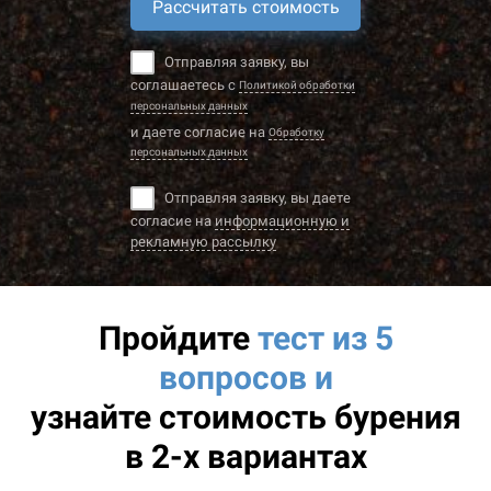
Рассчитать стоимость
Отправляя заявку, вы
соглашаетесь с
Политикой обработки
персональных данных
и даете согласие на
Обработку
персональных данных
Отправляя заявку, вы даете
согласие на
информационную и
рекламную рассылку
Пройдите
тест из 5
вопросов и
узнайте
стоимость бурения
в 2-х вариантах