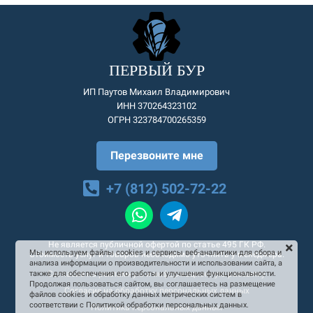
ПЕРВЫЙ БУР
ИП Паутов Михаил Владимирович
ИНН 370264323102
ОГРН 323784700265359
Перезвоните мне
+7 (812) 502-72-22
Не является публичной офертой по статье 495 ГК РФ.
Мы используем файлы cookies и сервисы веб-аналитики для сбора и
Стоимость услуг и товаров необходимо уточнять у менеджера.
анализа информации о производительности и использовании сайта, а
Согласие на рекламную и информационную рассылку
также для обеспечения его работы и улучшения функциональности.
Продолжая пользоваться сайтом, вы соглашаетесь на размещение
Согласие на обработку персональных данных
файлов cookies и обработку данных метрических систем в
соответствии с Политикой обработки персональных данных.
Политика персональных данных