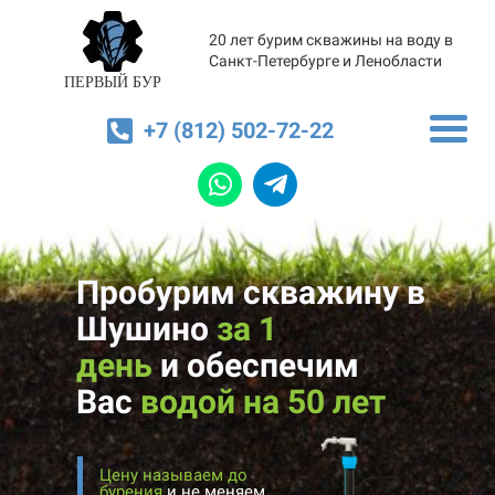
20 лет бурим скважины на воду в
Санкт-Петербурге и Ленобласти
ПЕРВЫЙ БУР
+7 (812) 502-72-22
Пробурим скважину в
Шушино
за 1
день
и
обеспечим
Вас
водой на 50 лет
Цену называем до
бурения
и не меняем