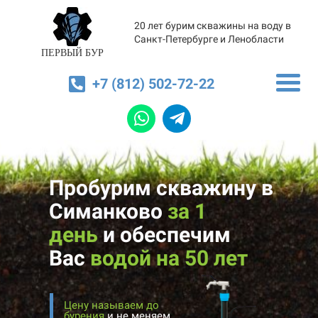
20 лет бурим скважины на воду в
Санкт-Петербурге и Ленобласти
ПЕРВЫЙ БУР
+7 (812) 502-72-22
Пробурим скважину в
Симанково
за 1
день
и
обеспечим
Вас
водой на 50 лет
Цену называем до
бурения
и не меняем