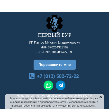
ПЕРВЫЙ БУР
ИП Паутов Михаил Владимирович
ИНН 370264323102
ОГРН 323784700265359
Перезвоните мне
+7 (812) 502-72-22
Не является публичной офертой по статье 495 ГК РФ.
Мы используем файлы cookies и сервисы веб-аналитики для сбора и
Стоимость услуг и товаров необходимо уточнять у менеджера.
анализа информации о производительности и использовании сайта, а
Согласие на рекламную и информационную рассылку
также для обеспечения его работы и улучшения функциональности.