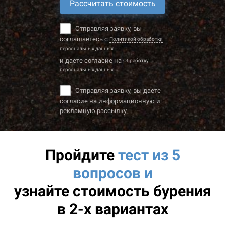
Рассчитать стоимость
Отправляя заявку, вы
соглашаетесь с
Политикой обработки
персональных данных
и даете согласие на
Обработку
персональных данных
Отправляя заявку, вы даете
согласие на
информационную и
рекламную рассылку
Пройдите
тест из 5
вопросов и
узнайте
стоимость бурения
в 2-х вариантах