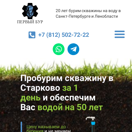
20 лет бурим скважины на воду в
Санкт-Петербурге и Ленобласти
ПЕРВЫЙ БУР
+7 (812) 502-72-22
Пробурим скважину в
Старково
за 1
день
и
обеспечим
Вас
водой на 50 лет
Цену называем до
бурения
и не меняем