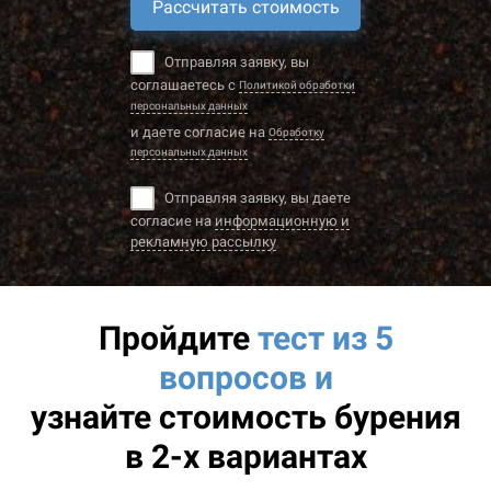
Рассчитать стоимость
Отправляя заявку, вы
соглашаетесь с
Политикой обработки
персональных данных
и даете согласие на
Обработку
персональных данных
Отправляя заявку, вы даете
согласие на
информационную и
рекламную рассылку
Пройдите
тест из 5
вопросов и
узнайте
стоимость бурения
в 2-х вариантах