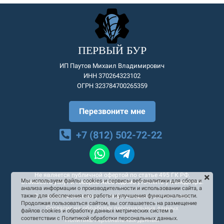
ПЕРВЫЙ БУР
ИП Паутов Михаил Владимирович
ИНН 370264323102
ОГРН 323784700265359
Перезвоните мне
+7 (812) 502-72-22
Не является публичной офертой по статье 495 ГК РФ.
Мы используем файлы cookies и сервисы веб-аналитики для сбора и
Стоимость услуг и товаров необходимо уточнять у менеджера.
анализа информации о производительности и использовании сайта, а
Согласие на рекламную и информационную рассылку
также для обеспечения его работы и улучшения функциональности.
Продолжая пользоваться сайтом, вы соглашаетесь на размещение
Согласие на обработку персональных данных
файлов cookies и обработку данных метрических систем в
соответствии с Политикой обработки персональных данных.
Политика персональных данных