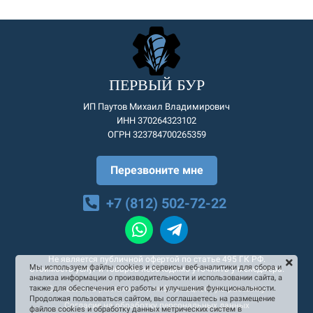
ПЕРВЫЙ БУР
ИП Паутов Михаил Владимирович
ИНН 370264323102
ОГРН 323784700265359
Перезвоните мне
+7 (812) 502-72-22
Не является публичной офертой по статье 495 ГК РФ.
Мы используем файлы cookies и сервисы веб-аналитики для сбора и
Стоимость услуг и товаров необходимо уточнять у менеджера.
анализа информации о производительности и использовании сайта, а
Согласие на рекламную и информационную рассылку
также для обеспечения его работы и улучшения функциональности.
Продолжая пользоваться сайтом, вы соглашаетесь на размещение
Согласие на обработку персональных данных
файлов cookies и обработку данных метрических систем в