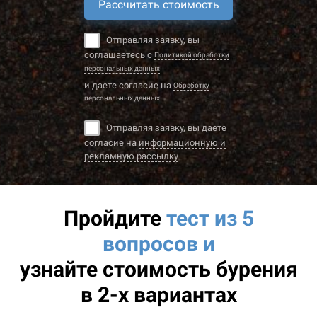
Рассчитать стоимость
Отправляя заявку, вы
соглашаетесь с
Политикой обработки
персональных данных
и даете согласие на
Обработку
персональных данных
Отправляя заявку, вы даете
согласие на
информационную и
рекламную рассылку
Пройдите
тест из 5
вопросов и
узнайте
стоимость бурения
в 2-х вариантах