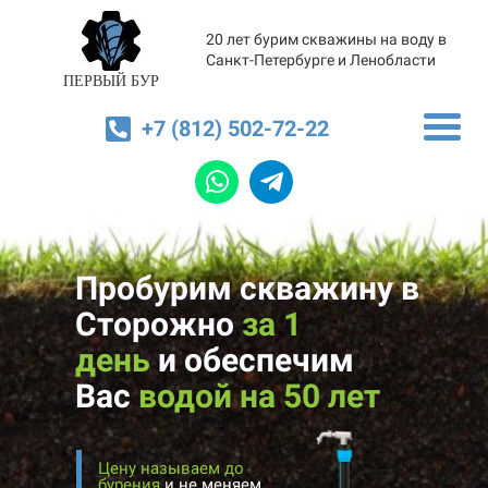
20 лет бурим скважины на воду в
Санкт-Петербурге и Ленобласти
ПЕРВЫЙ БУР
+7 (812) 502-72-22
Пробурим скважину в
Сторожно
за 1
день
и
обеспечим
Вас
водой на 50 лет
Цену называем до
бурения
и не меняем