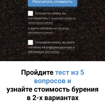
Рассчитать стоимость
Отправляя заявку, вы
соглашаетесь с
Политикой обработки
персональных данных
и даете согласие на
Обработку
персональных данных
Отправляя заявку, вы даете
согласие на
информационную и
рекламную рассылку
Пройдите
тест из 5
вопросов и
узнайте
стоимость бурения
в 2-х вариантах