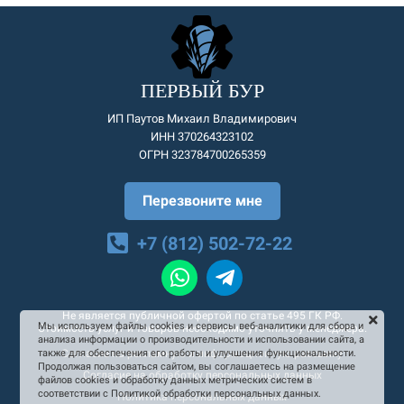
ПЕРВЫЙ БУР
ИП Паутов Михаил Владимирович
ИНН 370264323102
ОГРН 323784700265359
Перезвоните мне
+7 (812) 502-72-22
Не является публичной офертой по статье 495 ГК РФ.
Мы используем файлы cookies и сервисы веб-аналитики для сбора и
Стоимость услуг и товаров необходимо уточнять у менеджера.
анализа информации о производительности и использовании сайта, а
Согласие на рекламную и информационную рассылку
также для обеспечения его работы и улучшения функциональности.
Продолжая пользоваться сайтом, вы соглашаетесь на размещение
Согласие на обработку персональных данных
файлов cookies и обработку данных метрических систем в
соответствии с Политикой обработки персональных данных.
Политика персональных данных