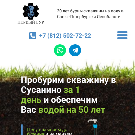
20 лет бурим скважины на воду в
Санкт-Петербурге и Ленобласти
ПЕРВЫЙ БУР
+7 (812) 502-72-22
Пробурим скважину в
Сусанино
за 1
день
и
обеспечим
Вас
водой на 50 лет
Цену называем до
бурения
и не меняем