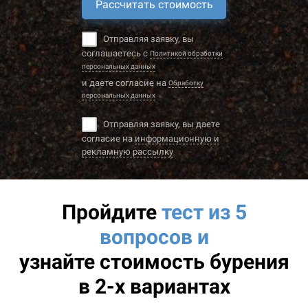
Рассчитать стоимость
Отправляя заявку, вы
соглашаетесь с
Политикой обработки
персональных данных
и даете согласие на
Обработку
персональных данных
Отправляя заявку, вы даете
согласие на
информационную и
рекламную рассылку
Пройдите
тест из 5
вопросов и
узнайте
стоимость бурения
в 2-х вариантах