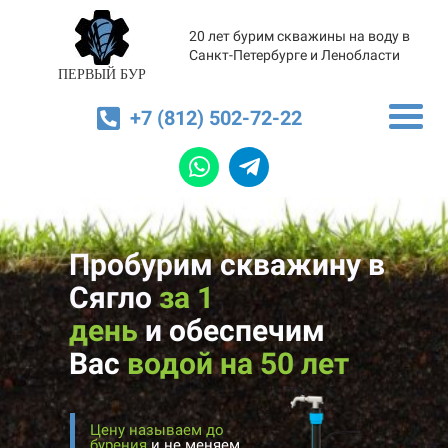
20 лет бурим скважины на воду в
Санкт-Петербурге и Ленобласти
ПЕРВЫЙ БУР
+7 (812) 502-72-22
Пробурим скважину в
Сягло
за 1
день
и
обеспечим
Вас
водой на 50 лет
Цену называем до
бурения
и не меняем