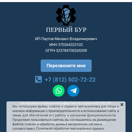
ПЕРВЫЙ БУР
ИП Паутов Михаил Владимирович
ИНН 370264323102
ОГРН 323784700265359
Перезвоните мне
+7 (812) 502-72-22
Не является публичной офертой по статье 495 ГК РФ.
Мы используем файлы cookies и сервисы веб-аналитики для сбора и
Стоимость услуг и товаров необходимо уточнять у менеджера.
анализа информации о производительности и использовании сайта, а
Согласие на рекламную и информационную рассылку
также для обеспечения его работы и улучшения функциональности.
Продолжая пользоваться сайтом, вы соглашаетесь на размещение
Согласие на обработку персональных данных
файлов cookies и обработку данных метрических систем в
соответствии с Политикой обработки персональных данных.
Политика персональных данных