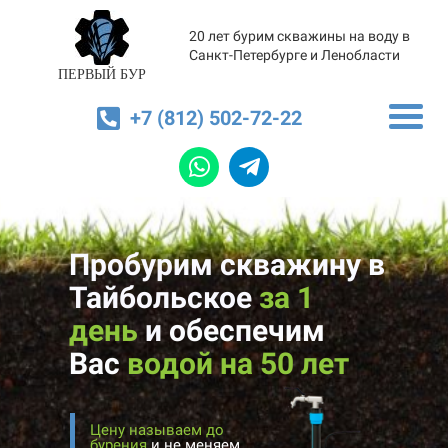
20 лет бурим скважины на воду в
Санкт-Петербурге и Ленобласти
ПЕРВЫЙ БУР
+7 (812) 502-72-22
Пробурим скважину в
Тайбольское
за 1
день
и
обеспечим
Вас
водой на 50 лет
Цену называем до
бурения
и не меняем