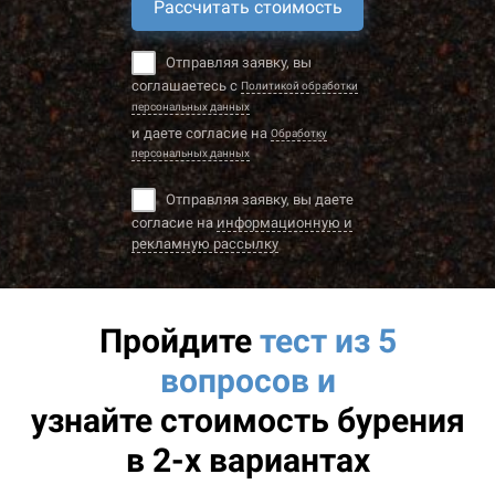
Рассчитать стоимость
Отправляя заявку, вы
соглашаетесь с
Политикой обработки
персональных данных
и даете согласие на
Обработку
персональных данных
Отправляя заявку, вы даете
согласие на
информационную и
рекламную рассылку
Пройдите
тест из 5
вопросов и
узнайте
стоимость бурения
в 2-х вариантах