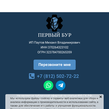
ПЕРВЫЙ БУР
ИП Паутов Михаил Владимирович
ИНН 370264323102
ОГРН 323784700265359
Перезвоните мне
+7 (812) 502-72-22
Не является публичной офертой по статье 495 ГК РФ.
Мы используем файлы cookies и сервисы веб-аналитики для сбора и
Стоимость услуг и товаров необходимо уточнять у менеджера.
анализа информации о производительности и использовании сайта, а
Согласие на рекламную и информационную рассылку
также для обеспечения его работы и улучшения функциональности.