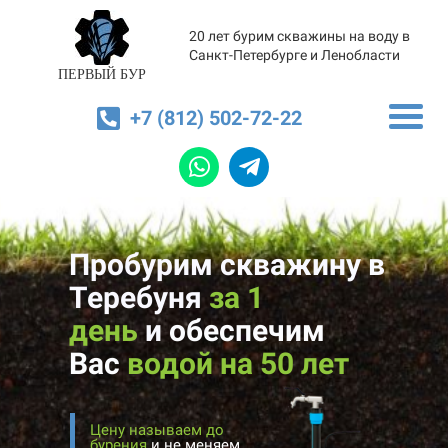
20 лет бурим скважины на воду в
Санкт-Петербурге и Ленобласти
ПЕРВЫЙ БУР
+7 (812) 502-72-22
Пробурим скважину в
Теребуня
за 1
день
и
обеспечим
Вас
водой на 50 лет
Цену называем до
бурения
и не меняем