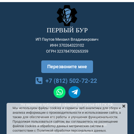
ПЕРВЫЙ БУР
ИП Паутов Михаил Владимирович
ИНН 370264323102
ОГРН 323784700265359
Перезвоните мне
+7 (812) 502-72-22
Не является публичной офертой по статье 495 ГК РФ.
Мы используем файлы cookies и сервисы веб-аналитики для сбора и
Стоимость услуг и товаров необходимо уточнять у менеджера.
анализа информации о производительности и использовании сайта, а
Согласие на рекламную и информационную рассылку
также для обеспечения его работы и улучшения функциональности.
Продолжая пользоваться сайтом, вы соглашаетесь на размещение
Согласие на обработку персональных данных
файлов cookies и обработку данных метрических систем в
соответствии с Политикой обработки персональных данных.
Политика персональных данных