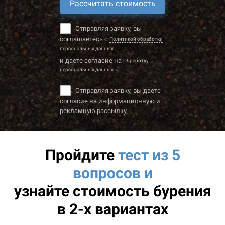
Рассчитать стоимость
Отправляя заявку, вы
соглашаетесь с
Политикой обработки
персональных данных
и даете согласие на
Обработку
персональных данных
Отправляя заявку, вы даете
согласие на
информационную и
рекламную рассылку
Пройдите
тест из 5
вопросов и
узнайте
стоимость бурения
в 2-х вариантах