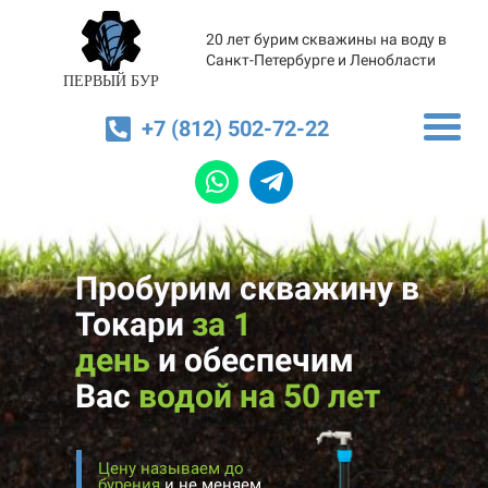
20 лет бурим скважины на воду в
Санкт-Петербурге и Ленобласти
ПЕРВЫЙ БУР
+7 (812) 502-72-22
Пробурим скважину в
Токари
за 1
день
и
обеспечим
Вас
водой на 50 лет
Цену называем до
бурения
и не меняем