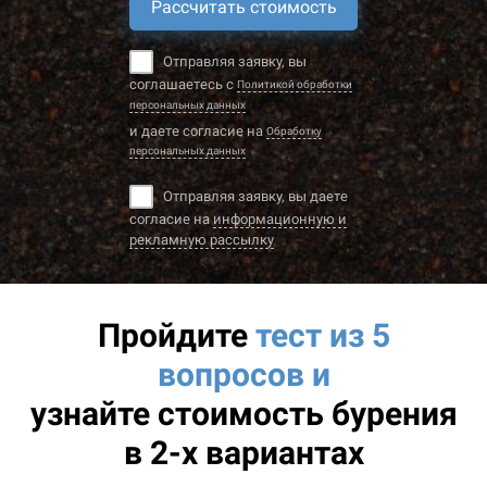
Рассчитать стоимость
Отправляя заявку, вы
соглашаетесь с
Политикой обработки
персональных данных
и даете согласие на
Обработку
персональных данных
Отправляя заявку, вы даете
согласие на
информационную и
рекламную рассылку
Пройдите
тест из 5
вопросов и
узнайте
стоимость бурения
в 2-х вариантах