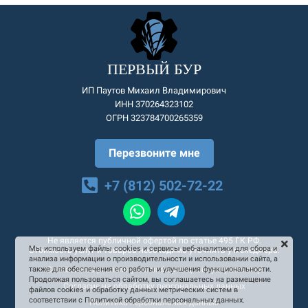
ПЕРВЫЙ БУР
ИП Паутов Михаил Владимирович
ИНН 370264323102
ОГРН 323784700265359
Перезвоните мне
+7 (812) 502-72-22
Не является публичной офертой по статье 495 ГК РФ.
Мы используем файлы cookies и сервисы веб-аналитики для сбора и
Стоимость услуг и товаров необходимо уточнять у менеджера.
анализа информации о производительности и использовании сайта, а
Согласие на рекламную и информационную рассылку
также для обеспечения его работы и улучшения функциональности.
Продолжая пользоваться сайтом, вы соглашаетесь на размещение
Согласие на обработку персональных данных
файлов cookies и обработку данных метрических систем в
соответствии с Политикой обработки персональных данных.
Политика персональных данных