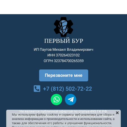
ПЕРВЫЙ БУР
ИП Паутов Михаил Владимирович
ИНН 370264323102
ОГРН 323784700265359
Перезвоните мне
+7 (812) 502-72-22
Не является публичной офертой по статье 495 ГК РФ.
Мы используем файлы cookies и сервисы веб-аналитики для сбора и
Стоимость услуг и товаров необходимо уточнять у менеджера.
анализа информации о производительности и использовании сайта, а
Согласие на рекламную и информационную рассылку
также для обеспечения его работы и улучшения функциональности.