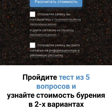
Рассчитать стоимость
Отправляя заявку, вы
соглашаетесь с
Политикой обработки
персональных данных
и даете согласие на
Обработку
персональных данных
Отправляя заявку, вы даете
согласие на
информационную и
рекламную рассылку
Пройдите
тест из 5
вопросов и
узнайте
стоимость бурения
в 2-х вариантах