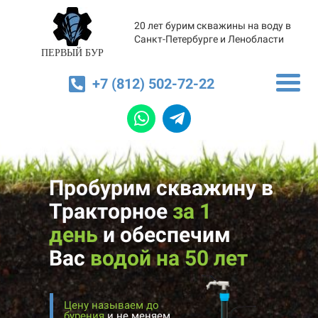
20 лет бурим скважины на воду в
Санкт-Петербурге и Ленобласти
ПЕРВЫЙ БУР
+7 (812) 502-72-22
Пробурим скважину в
Тракторное
за 1
день
и
обеспечим
Вас
водой на 50 лет
Цену называем до
бурения
и не меняем