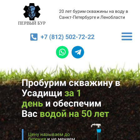
20 лет бурим скважины на воду в
Санкт-Петербурге и Ленобласти
ПЕРВЫЙ БУР
+7 (812) 502-72-22
Пробурим скважину в
Усадищи
за 1
день
и
обеспечим
Вас
водой на 50 лет
Цену называем до
бурения
и не меняем