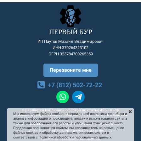
ПЕРВЫЙ БУР
ИП Паутов Михаил Владимирович
ИНН 370264323102
ОГРН 323784700265359
Перезвоните мне
+7 (812) 502-72-22
Не является публичной офертой по статье 495 ГК РФ.
Мы используем файлы cookies и сервисы веб-аналитики для сбора и
Стоимость услуг и товаров необходимо уточнять у менеджера.
анализа информации о производительности и использовании сайта, а
Согласие на рекламную и информационную рассылку
также для обеспечения его работы и улучшения функциональности.
Продолжая пользоваться сайтом, вы соглашаетесь на размещение
Согласие на обработку персональных данных
файлов cookies и обработку данных метрических систем в
соответствии с Политикой обработки персональных данных.
Политика персональных данных