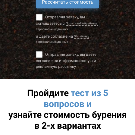
Рассчитать стоимость
Отправляя заявку, вы
соглашаетесь с
Политикой обработки
персональных данных
и даете согласие на
Обработку
персональных данных
Отправляя заявку, вы даете
согласие на
информационную и
рекламную рассылку
Пройдите
тест из 5
вопросов и
узнайте
стоимость бурения
в 2-х вариантах