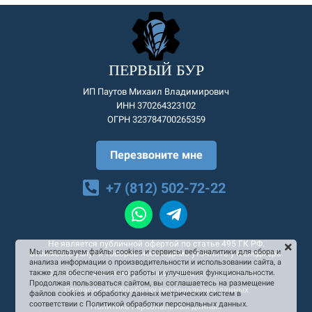
ПЕРВЫЙ БУР
ИП Паутов Михаил Владимирович
ИНН 370264323102
ОГРН 323784700265359
Перезвоните мне
+7 (812) 502-72-22
Не является публичной офертой по статье 495 ГК РФ.
Мы используем файлы cookies и сервисы веб-аналитики для сбора и
Стоимость услуг и товаров необходимо уточнять у менеджера.
анализа информации о производительности и использовании сайта, а
Согласие на рекламную и информационную рассылку
также для обеспечения его работы и улучшения функциональности.
Продолжая пользоваться сайтом, вы соглашаетесь на размещение
Согласие на обработку персональных данных
файлов cookies и обработку данных метрических систем в
соответствии с Политикой обработки персональных данных.
Политика персональных данных