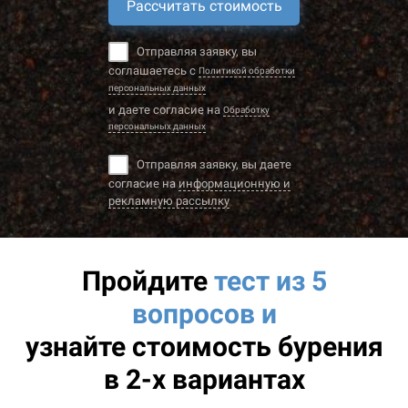
Рассчитать стоимость
Отправляя заявку, вы
соглашаетесь с
Политикой обработки
персональных данных
и даете согласие на
Обработку
персональных данных
Отправляя заявку, вы даете
согласие на
информационную и
рекламную рассылку
Пройдите
тест из 5
вопросов и
узнайте
стоимость бурения
в 2-х вариантах