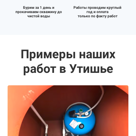
Бурим за 1 день и
Работы проводим круглый
прокачиваем скважину до
год и оплата
чистой воды
только по факту работ
Примеры наших
работ в Утишье