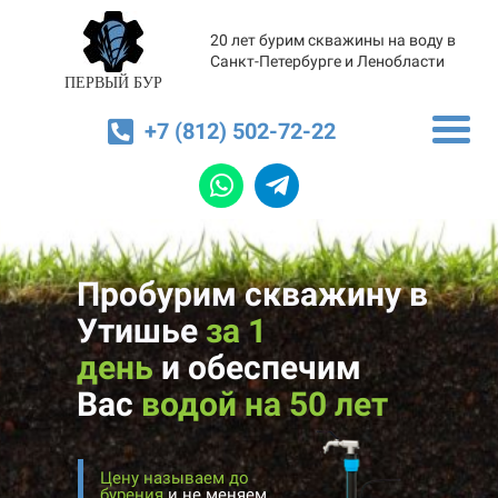
20 лет бурим скважины на воду в
Санкт-Петербурге и Ленобласти
ПЕРВЫЙ БУР
+7 (812) 502-72-22
Пробурим скважину в
Утишье
за 1
день
и
обеспечим
Вас
водой на 50 лет
Цену называем до
бурения
и не меняем