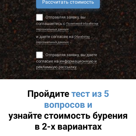
Рассчитать стоимость
Отправляя заявку, вы
соглашаетесь с
Политикой обработки
персональных данных
и даете согласие на
Обработку
персональных данных
Отправляя заявку, вы даете
согласие на
информационную и
рекламную рассылку
Пройдите
тест из 5
вопросов и
узнайте
стоимость бурения
в 2-х вариантах