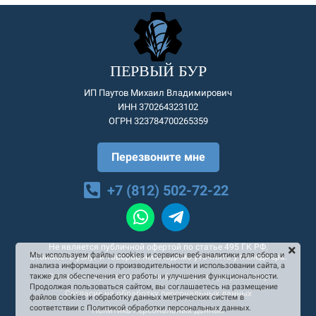
ПЕРВЫЙ БУР
ИП Паутов Михаил Владимирович
ИНН 370264323102
ОГРН 323784700265359
Перезвоните мне
+7 (812) 502-72-22
Не является публичной офертой по статье 495 ГК РФ.
Мы используем файлы cookies и сервисы веб-аналитики для сбора и
Стоимость услуг и товаров необходимо уточнять у менеджера.
анализа информации о производительности и использовании сайта, а
Согласие на рекламную и информационную рассылку
также для обеспечения его работы и улучшения функциональности.
Продолжая пользоваться сайтом, вы соглашаетесь на размещение
Согласие на обработку персональных данных
файлов cookies и обработку данных метрических систем в
соответствии с Политикой обработки персональных данных.
Политика персональных данных