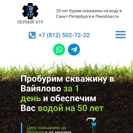
20 лет бурим скважины на воду в
Санкт-Петербурге и Ленобласти
ПЕРВЫЙ БУР
+7 (812) 502-72-22
Пробурим скважину в
Вайялово
за 1
день
и
обеспечим
Вас
водой на 50 лет
Цену называем до
бурения
и не меняем