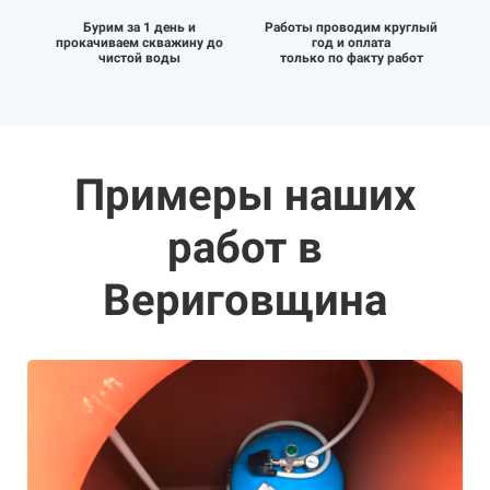
Бурим за 1 день и
Работы проводим круглый
прокачиваем скважину до
год и оплата
чистой воды
только по факту работ
Примеры наших
работ в
Вериговщина