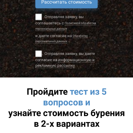
Рассчитать стоимость
Отправляя заявку, вы
соглашаетесь с
Политикой обработки
персональных данных
и даете согласие на
Обработку
персональных данных
Отправляя заявку, вы даете
согласие на
информационную и
рекламную рассылку
Пройдите
тест из 5
вопросов и
узнайте
стоимость бурения
в 2-х вариантах