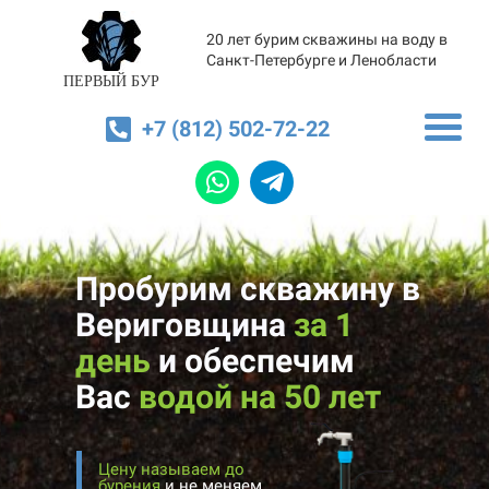
20 лет бурим скважины на воду в
Санкт-Петербурге и Ленобласти
ПЕРВЫЙ БУР
+7 (812) 502-72-22
Пробурим скважину в
Вериговщина
за 1
день
и
обеспечим
Вас
водой на 50 лет
Цену называем до
бурения
и не меняем