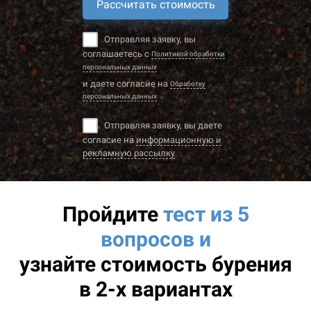
Рассчитать стоимость
Отправляя заявку, вы
соглашаетесь с
Политикой обработки
персональных данных
и даете согласие на
Обработку
персональных данных
Отправляя заявку, вы даете
согласие на
информационную и
рекламную рассылку
Пройдите
тест из 5
вопросов и
узнайте
стоимость бурения
в 2-х вариантах