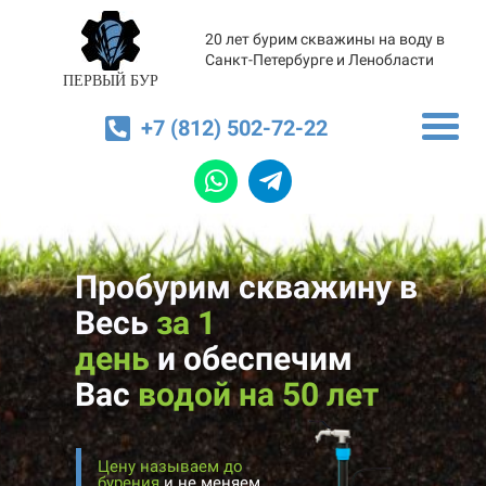
20 лет бурим скважины на воду в
Санкт-Петербурге и Ленобласти
ПЕРВЫЙ БУР
+7 (812) 502-72-22
Пробурим скважину в
Весь
за 1
день
и
обеспечим
Вас
водой на 50 лет
Цену называем до
бурения
и не меняем