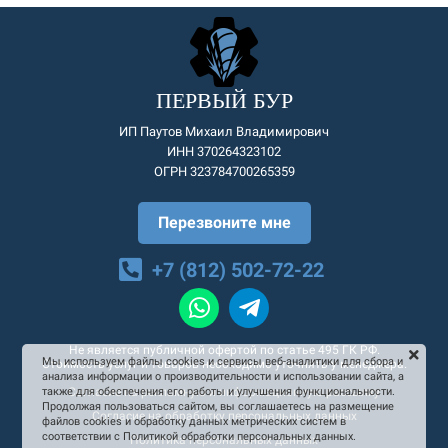
ПЕРВЫЙ БУР
ИП Паутов Михаил Владимирович
ИНН 370264323102
ОГРН 323784700265359
Перезвоните мне
+7 (812) 502-72-22
Не является публичной офертой по статье 495 ГК РФ.
Мы используем файлы cookies и сервисы веб-аналитики для сбора и
Стоимость услуг и товаров необходимо уточнять у менеджера.
анализа информации о производительности и использовании сайта, а
Согласие на рекламную и информационную рассылку
также для обеспечения его работы и улучшения функциональности.
Продолжая пользоваться сайтом, вы соглашаетесь на размещение
Согласие на обработку персональных данных
файлов cookies и обработку данных метрических систем в
соответствии с Политикой обработки персональных данных.
Политика персональных данных