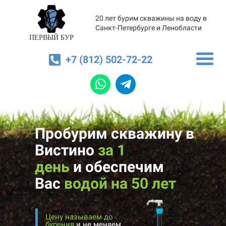
20 лет бурим скважины на воду в
Санкт-Петербурге и Ленобласти
ПЕРВЫЙ БУР
+7 (812) 502-72-22
Пробурим скважину в
Вистино
за 1
день
и
обеспечим
Вас
водой на 50 лет
Цену называем до
бурения
и не меняем