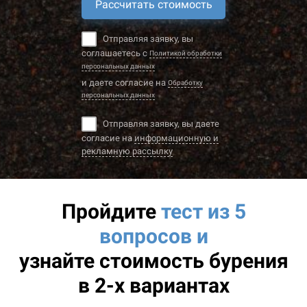
Рассчитать стоимость
Отправляя заявку, вы
соглашаетесь с
Политикой обработки
персональных данных
и даете согласие на
Обработку
персональных данных
Отправляя заявку, вы даете
согласие на
информационную и
рекламную рассылку
Пройдите
тест из 5
вопросов и
узнайте
стоимость бурения
в 2-х вариантах