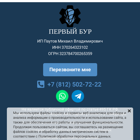
ПЕРВЫЙ БУР
ИП Паутов Михаил Владимирович
ИНН 370264323102
ОГРН 323784700265359
Перезвоните мне
+7 (812) 502-72-22
Не является публичной офертой по статье 495 ГК РФ.
Мы используем файлы cookies и сервисы веб-аналитики для сбора и
Стоимость услуг и товаров необходимо уточнять у менеджера.
анализа информации о производительности и использовании сайта, а
Согласие на рекламную и информационную рассылку
также для обеспечения его работы и улучшения функциональности.
Продолжая пользоваться сайтом, вы соглашаетесь на размещение
Согласие на обработку персональных данных
файлов cookies и обработку данных метрических систем в
соответствии с Политикой обработки персональных данных.
Политика персональных данных