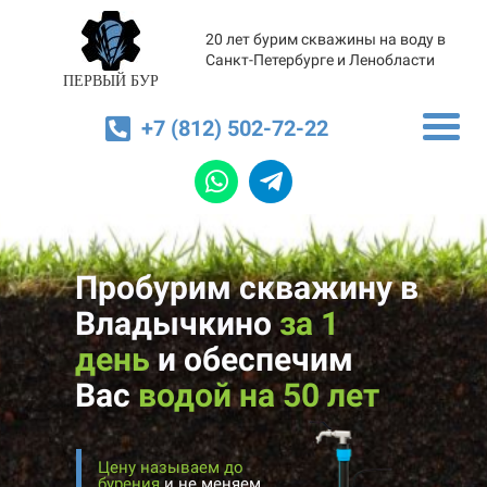
20 лет бурим скважины на воду в
Санкт-Петербурге и Ленобласти
ПЕРВЫЙ БУР
+7 (812) 502-72-22
Пробурим скважину в
Владычкино
за 1
день
и
обеспечим
Вас
водой на 50 лет
Цену называем до
бурения
и не меняем