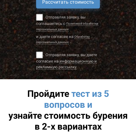
Рассчитать стоимость
Отправляя заявку, вы
соглашаетесь с
Политикой обработки
персональных данных
и даете согласие на
Обработку
персональных данных
Отправляя заявку, вы даете
согласие на
информационную и
рекламную рассылку
Пройдите
тест из 5
вопросов и
узнайте
стоимость бурения
в 2-х вариантах