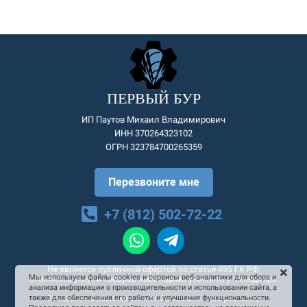
ПЕРВЫЙ БУР
ИП Паутов Михаил Владимирович
ИНН 370264323102
ОГРН 323784700265359
Перезвоните мне
+7 (812) 502-72-22
Не является публичной офертой по статье 495 ГК РФ.
Мы используем файлы cookies и сервисы веб-аналитики для сбора и
Стоимость услуг и товаров необходимо уточнять у менеджера.
анализа информации о производительности и использовании сайта, а
Согласие на рекламную и информационную рассылку
также для обеспечения его работы и улучшения функциональности.