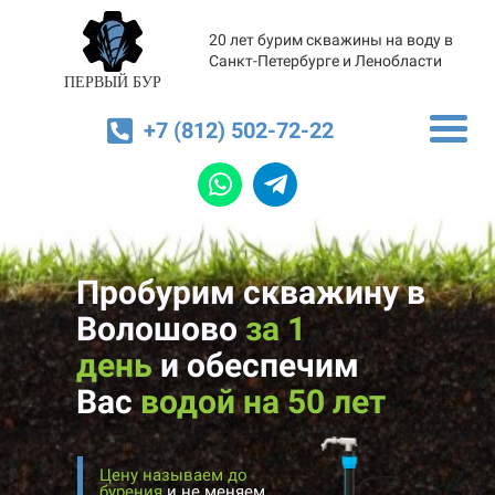
20 лет бурим скважины на воду в
Санкт-Петербурге и Ленобласти
ПЕРВЫЙ БУР
+7 (812) 502-72-22
Пробурим скважину в
Волошово
за 1
день
и
обеспечим
Вас
водой на 50 лет
Цену называем до
бурения
и не меняем