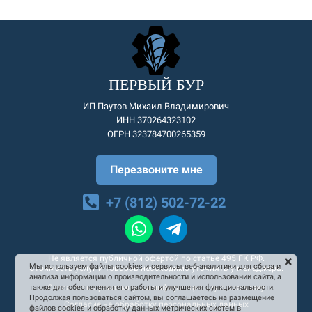
ПЕРВЫЙ БУР
ИП Паутов Михаил Владимирович
ИНН 370264323102
ОГРН 323784700265359
Перезвоните мне
+7 (812) 502-72-22
Не является публичной офертой по статье 495 ГК РФ.
Мы используем файлы cookies и сервисы веб-аналитики для сбора и
Стоимость услуг и товаров необходимо уточнять у менеджера.
анализа информации о производительности и использовании сайта, а
Согласие на рекламную и информационную рассылку
также для обеспечения его работы и улучшения функциональности.
Продолжая пользоваться сайтом, вы соглашаетесь на размещение
Согласие на обработку персональных данных
файлов cookies и обработку данных метрических систем в