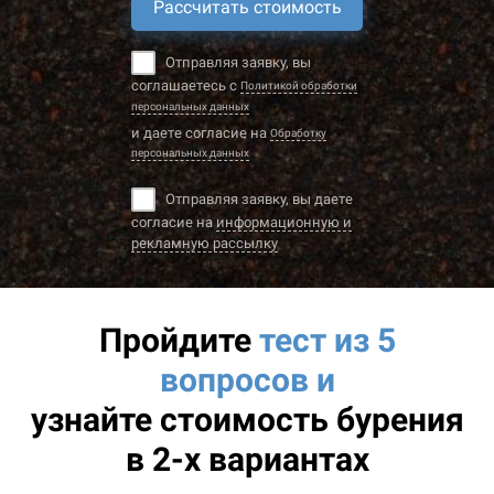
Рассчитать стоимость
Отправляя заявку, вы
соглашаетесь с
Политикой обработки
персональных данных
и даете согласие на
Обработку
персональных данных
Отправляя заявку, вы даете
согласие на
информационную и
рекламную рассылку
Пройдите
тест из 5
вопросов и
узнайте
стоимость бурения
в 2-х вариантах