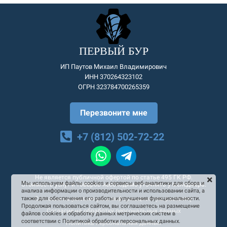
ПЕРВЫЙ БУР
ИП Паутов Михаил Владимирович
ИНН 370264323102
ОГРН 323784700265359
Перезвоните мне
+7 (812) 502-72-22
Не является публичной офертой по статье 495 ГК РФ.
Мы используем файлы cookies и сервисы веб-аналитики для сбора и
Стоимость услуг и товаров необходимо уточнять у менеджера.
анализа информации о производительности и использовании сайта, а
Согласие на рекламную и информационную рассылку
также для обеспечения его работы и улучшения функциональности.
Продолжая пользоваться сайтом, вы соглашаетесь на размещение
Согласие на обработку персональных данных
файлов cookies и обработку данных метрических систем в
соответствии с Политикой обработки персональных данных.
Политика персональных данных