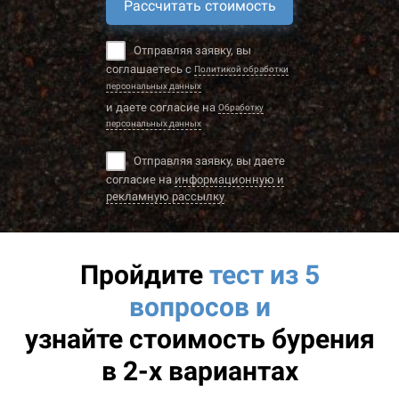
Рассчитать стоимость
Отправляя заявку, вы
соглашаетесь с
Политикой обработки
персональных данных
и даете согласие на
Обработку
персональных данных
Отправляя заявку, вы даете
согласие на
информационную и
рекламную рассылку
Пройдите
тест из 5
вопросов и
узнайте
стоимость бурения
в 2-х вариантах