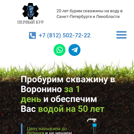
20 лет бурим скважины на воду в
Санкт-Петербурге и Ленобласти
ПЕРВЫЙ БУР
+7 (812) 502-72-22
Пробурим скважину в
Воронино
за 1
день
и
обеспечим
Вас
водой на 50 лет
Цену называем до
бурения
и не меняем