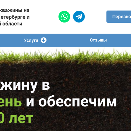
скважины на
Петербурге и
Перезво
й области
Отзывы
Услуги
жину в
ень
и обеспечим
0 лет