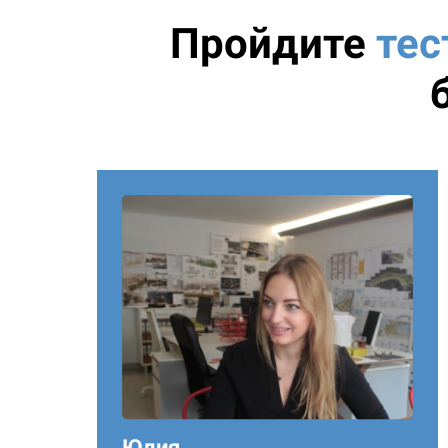
Пройдите
тес
Юлия