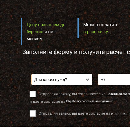
Цену называем до
Можно оплатить
бурения
и не
в рассрочку
меняем
Заполните форму и получите расчет с
Для каких нужд?
Отправляя заявку, вы соглашаетесь с
Политикой обра
и даете согласие на
Обработку персональных данных
Отправляя заявку, вы даете согласие на
информац