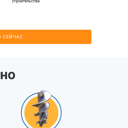
строительства
О СЕЙЧАС
жно