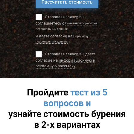
Рассчитать стоимость
Отправляя заявку, вы
соглашаетесь с
Политикой обработки
персональных данных
и даете согласие на
Обработку
персональных данных
Отправляя заявку, вы даете
согласие на
информационную и
рекламную рассылку
Пройдите
тест из 5
вопросов и
узнайте
стоимость бурения
в 2-х вариантах