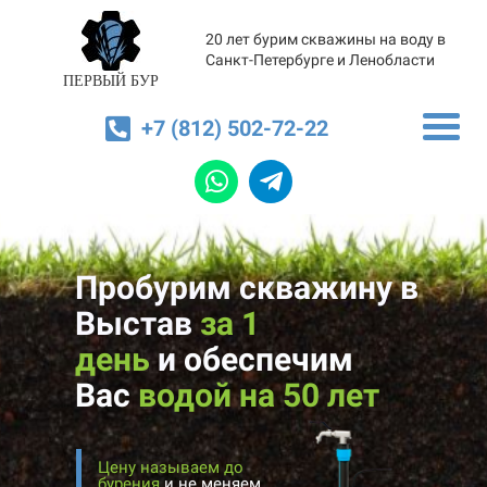
20 лет бурим скважины на воду в
Санкт-Петербурге и Ленобласти
ПЕРВЫЙ БУР
+7 (812) 502-72-22
Пробурим скважину в
Выстав
за 1
день
и
обеспечим
Вас
водой на 50 лет
Цену называем до
бурения
и не меняем