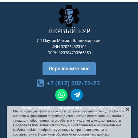
ПЕРВЫЙ БУР
ИП Паутов Михаил Владимирович
ИНН 370264323102
ОГРН 323784700265359
Перезвоните мне
+7 (812) 502-72-22
Не является публичной офертой по статье 495 ГК РФ.
Мы используем файлы cookies и сервисы веб-аналитики для сбора и
Стоимость услуг и товаров необходимо уточнять у менеджера.
анализа информации о производительности и использовании сайта, а
Согласие на рекламную и информационную рассылку
также для обеспечения его работы и улучшения функциональности.
Продолжая пользоваться сайтом, вы соглашаетесь на размещение
Согласие на обработку персональных данных
файлов cookies и обработку данных метрических систем в
соответствии с Политикой обработки персональных данных.
Политика персональных данных