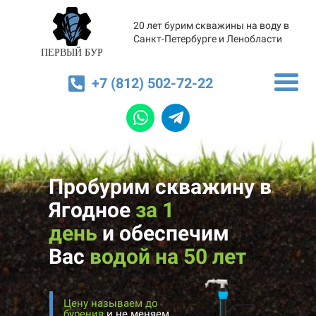
20 лет бурим скважины на воду в
Санкт-Петербурге и Ленобласти
ПЕРВЫЙ БУР
+7 (812) 502-72-22
Пробурим скважину в
Ягодное
за 1
день
и
обеспечим
Вас
водой на 50 лет
Цену называем до
бурения
и не меняем