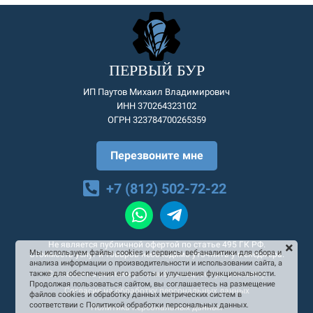
ПЕРВЫЙ БУР
ИП Паутов Михаил Владимирович
ИНН 370264323102
ОГРН 323784700265359
Перезвоните мне
+7 (812) 502-72-22
Не является публичной офертой по статье 495 ГК РФ.
Мы используем файлы cookies и сервисы веб-аналитики для сбора и
Стоимость услуг и товаров необходимо уточнять у менеджера.
анализа информации о производительности и использовании сайта, а
Согласие на рекламную и информационную рассылку
также для обеспечения его работы и улучшения функциональности.
Продолжая пользоваться сайтом, вы соглашаетесь на размещение
Согласие на обработку персональных данных
файлов cookies и обработку данных метрических систем в
соответствии с Политикой обработки персональных данных.
Политика персональных данных