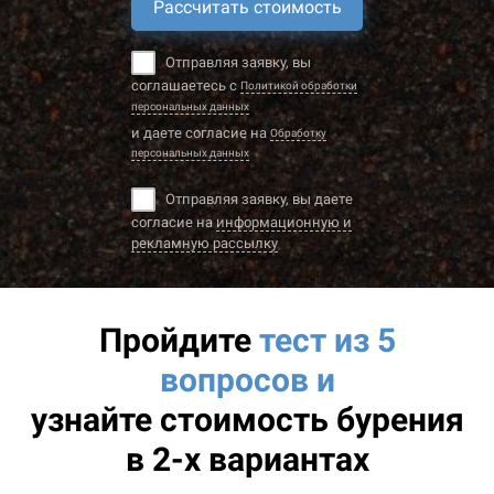
Рассчитать стоимость
Отправляя заявку, вы
соглашаетесь с
Политикой обработки
персональных данных
и даете согласие на
Обработку
персональных данных
Отправляя заявку, вы даете
согласие на
информационную и
рекламную рассылку
Пройдите
тест из 5
вопросов и
узнайте
стоимость бурения
в 2-х вариантах