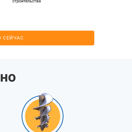
строительства
О СЕЙЧАС
жно