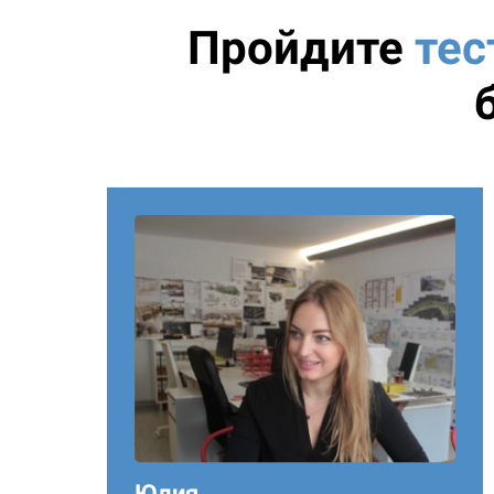
Пройдите
тес
Юлия