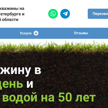
скважины на
Петербурге и
Перезво
й области
Отзывы
Услуги
жину в
день
и
водой на 50 лет