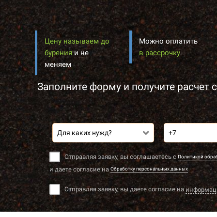
Цену называем до
Можно оплатить
бурения
и не
в рассрочку
меняем
Заполните форму и получите расчет с
Для каких нужд?
Отправляя заявку, вы соглашаетесь с
Политикой обра
и даете согласие на
Обработку персональных данных
Отправляя заявку, вы даете согласие на
информац