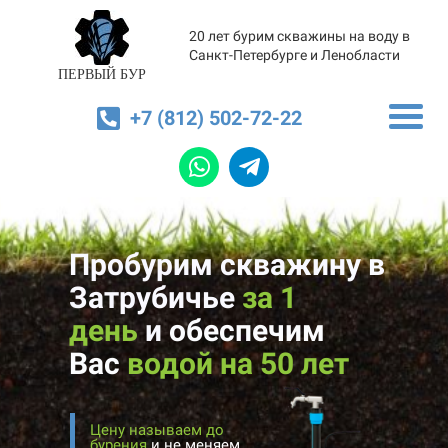
20 лет бурим скважины на воду в
Санкт-Петербурге и Ленобласти
ПЕРВЫЙ БУР
+7 (812) 502-72-22
Пробурим скважину в
Затрубичье
за 1
день
и
обеспечим
Вас
водой на 50 лет
Цену называем до
бурения
и не меняем