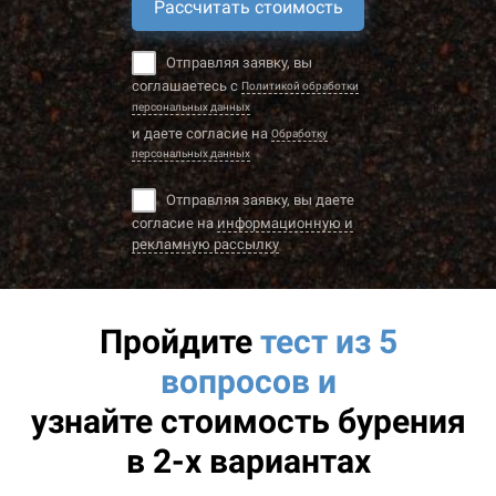
Рассчитать стоимость
Отправляя заявку, вы
соглашаетесь с
Политикой обработки
персональных данных
и даете согласие на
Обработку
персональных данных
Отправляя заявку, вы даете
согласие на
информационную и
рекламную рассылку
Пройдите
тест из 5
вопросов и
узнайте
стоимость бурения
в 2-х вариантах