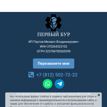
ПЕРВЫЙ БУР
ИП Паутов Михаил Владимирович
ИНН 370264323102
ОГРН 323784700265359
Перезвоните мне
+7 (812) 502-72-22
Не является публичной офертой по статье 495 ГК РФ.
Мы используем файлы cookies и сервисы веб-аналитики для сбора и
Стоимость услуг и товаров необходимо уточнять у менеджера.
анализа информации о производительности и использовании сайта, а
Согласие на рекламную и информационную рассылку
также для обеспечения его работы и улучшения функциональности.