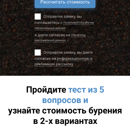
Рассчитать стоимость
Отправляя заявку, вы
соглашаетесь с
Политикой обработки
персональных данных
и даете согласие на
Обработку
персональных данных
Отправляя заявку, вы даете
согласие на
информационную и
рекламную рассылку
Пройдите
тест из 5
вопросов и
узнайте
стоимость бурения
в 2-х вариантах