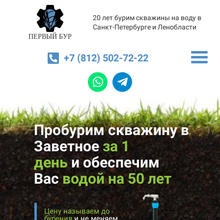
20 лет бурим скважины на воду в
Санкт-Петербурге и Ленобласти
ПЕРВЫЙ БУР
+7 (812) 502-72-22
Пробурим скважину в
Заветное
за 1
день
и
обеспечим
Вас
водой на 50 лет
Цену называем до
бурения
и не меняем