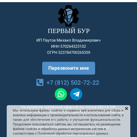
ПЕРВЫЙ БУР
ИП Паутов Михаил Владимирович
ИНН 370264323102
ОГРН 323784700265359
Перезвоните мне
+7 (812) 502-72-22
Не является публичной офертой по статье 495 ГК РФ.
Мы используем файлы cookies и сервисы веб-аналитики для сбора и
Стоимость услуг и товаров необходимо уточнять у менеджера.
анализа информации о производительности и использовании сайта, а
Согласие на рекламную и информационную рассылку
также для обеспечения его работы и улучшения функциональности.
Продолжая пользоваться сайтом, вы соглашаетесь на размещение
Согласие на обработку персональных данных
файлов cookies и обработку данных метрических систем в
соответствии с Политикой обработки персональных данных.
Политика персональных данных