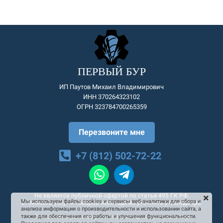
ПЕРВЫЙ БУР
ИП Паутов Михаил Владимирович
ИНН 370264323102
ОГРН 323784700265359
Перезвоните мне
+7 (812) 502-72-22
Не является публичной офертой по статье 495 ГК РФ.
Мы используем файлы cookies и сервисы веб-аналитики для сбора и
Стоимость услуг и товаров необходимо уточнять у менеджера.
анализа информации о производительности и использовании сайта, а
Согласие на рекламную и информационную рассылку
также для обеспечения его работы и улучшения функциональности.