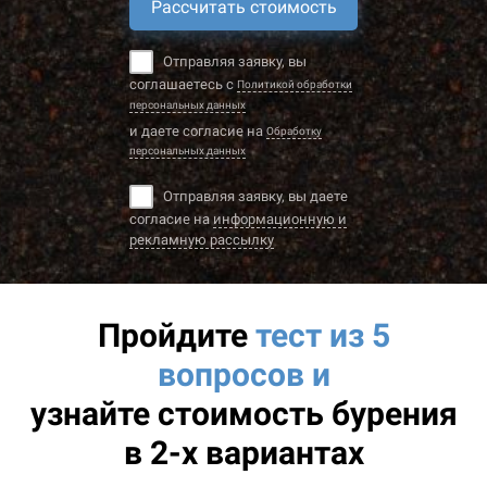
Рассчитать стоимость
Отправляя заявку, вы
соглашаетесь с
Политикой обработки
персональных данных
и даете согласие на
Обработку
персональных данных
Отправляя заявку, вы даете
согласие на
информационную и
рекламную рассылку
Пройдите
тест из 5
вопросов и
узнайте
стоимость бурения
в 2-х вариантах