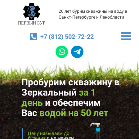
20 лет бурим скважины на воду в
Санкт-Петербурге и Ленобласти
ПЕРВЫЙ БУР
+7 (812) 502-72-22
Пробурим скважину в
Зеркальный
за 1
день
и
обеспечим
Вас
водой на 50 лет
Цену называем до
бурения
и не меняем